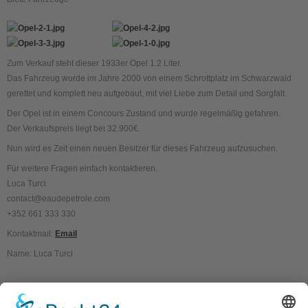
Zum Verkauf steht dieser 1933er Opel 1.2 Liter.
Das Fahrzeug wurde im Jahre 2000 von einem Schrottplatz im Schwarzwald
gerettet und komplett neu aufgebaut, mit viel Liebe zum Detail und Sorgfalt.
Der Opel ist in einem Concours Zustand und wurde regelmäßig gefahren.
Der Verkaufspreis liegt bei 32.900€.
Nun wird es Zeit einen neuen Besitzer für dieses Fahrzeug aufzusuchen.
Für weitere Fragen einfach kontaktieren.
Luca Turci
contact@eaudepetrole.com
+352 661 333 330
Kontaktmail:
Email
Name: Luca Turci