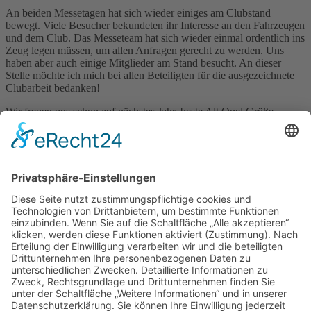
An beiden Messetagen hat sich wieder einiges am Clubstand
bewegt. Viele Besucher bekundeten ihr Interesse an den Fahrzeugen
und dem Club. Das Messeteam hat sich wieder einmal ordentlich ins
Zeug legen müssen, um allen Anfragen gerecht zu werden. Uns
haben aber auch einige Mitglieder am Stand besucht. An dieser
Stelle möchte ich mich bei allen Beteiligten für die ausgezeichnete
Clubarbeit bedanken!
Wir freuen uns schon auf nächstes Jahr, beste Alt Opel Grüße,
das Messeteam
Kontakt
Impressum
Datenschutzerklärung
Mitgliederbereich
Facebook
Instagram
Umsetzung:
DOUBLE-A-DESIGN
Kontakt
Impressum
Datenschutzerklärung
Mitgliederbereich