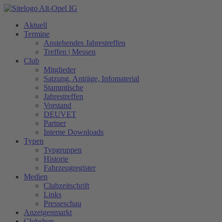
Zum
Inhalt
Aktuell
springen
Termine
Anstehendes Jahrestreffen
Treffen | Messen
Club
Mitglieder
Satzung, Anträge, Infomaterial
Stammtische
Jahrestreffen
Vorstand
DEUVET
Partner
Interne Downloads
Typen
Typgruppen
Historie
Fahrzeugregister
Medien
Clubzeitschrift
Links
Presseschau
Anzeigenmarkt
Clubshop