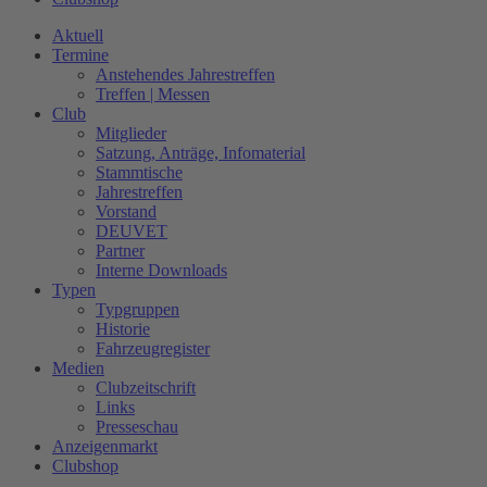
Aktuell
Termine
Anstehendes Jahrestreffen
Treffen | Messen
Club
Mitglieder
Satzung, Anträge, Infomaterial
Stammtische
Jahrestreffen
Vorstand
DEUVET
Partner
Interne Downloads
Typen
Typgruppen
Historie
Fahrzeugregister
Medien
Clubzeitschrift
Links
Presseschau
Anzeigenmarkt
Clubshop