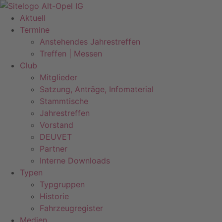
Zum
Inhalt
Aktuell
springen
Termine
Anstehendes Jahrestreffen
Treffen | Messen
Club
Mitglieder
Satzung, Anträge, Infomaterial
Stammtische
Jahrestreffen
Vorstand
DEUVET
Partner
Interne Downloads
Typen
Typgruppen
Historie
Fahrzeugregister
Medien