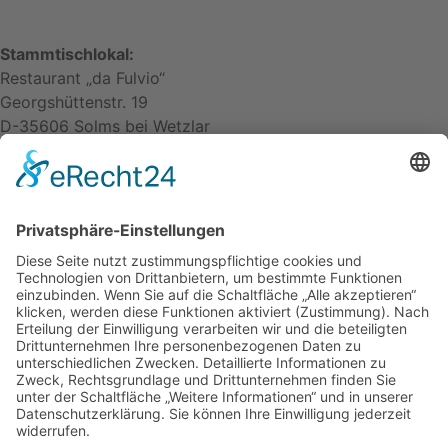
Stammtischlokal:
Restaurant „da Fulvio“
Georgshüttenstr. 19
D-35606 Solms bei Wetzlar
zurück
nach oben
Kontakt
Impressum
Datenschutzerklärung
Mitgliederbereich
Facebook
Instagram
Umsetzung:
DOUBLE-A-DESIGN
Kontakt
Impressum
Datenschutzerklärung
Mitgliederbereich