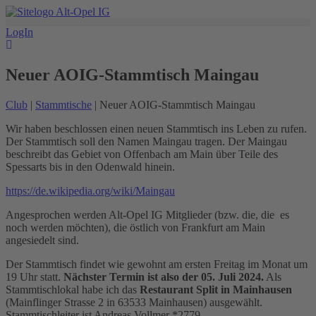
Zum
Inhalt
LogIn
springen
Neuer AOIG-Stammtisch Maingau
Club
|
Stammtische
| Neuer AOIG-Stammtisch Maingau
Wir haben beschlossen einen neuen Stammtisch ins Leben zu rufen.
Der Stammtisch soll den Namen Maingau tragen. Der Maingau
beschreibt das Gebiet von Offenbach am Main über Teile des
Spessarts bis in den Odenwald hinein.
https://de.wikipedia.org/wiki/Maingau
Angesprochen werden Alt-Opel IG Mitglieder (bzw. die, die es
noch werden möchten), die östlich von Frankfurt am Main
angesiedelt sind.
Der Stammtisch findet wie gewohnt am ersten Freitag im Monat um
19 Uhr statt.
Nächster Termin ist also der 05. Juli 2024.
Als
Stammtischlokal habe ich das
Restaurant Split in Mainhausen
(Mainflinger Strasse 2 in 63533 Mainhausen) ausgewählt.
Stammtischleiter ist Andreas Vollmer *2779.