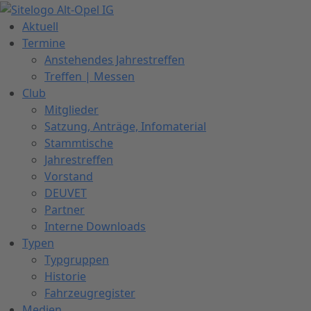
Zum
Inhalt
Aktuell
springen
Termine
Anstehendes Jahrestreffen
Treffen | Messen
Club
Mitglieder
Satzung, Anträge, Infomaterial
Stammtische
Jahrestreffen
Vorstand
DEUVET
Partner
Interne Downloads
Typen
Typgruppen
Historie
Fahrzeugregister
Medien