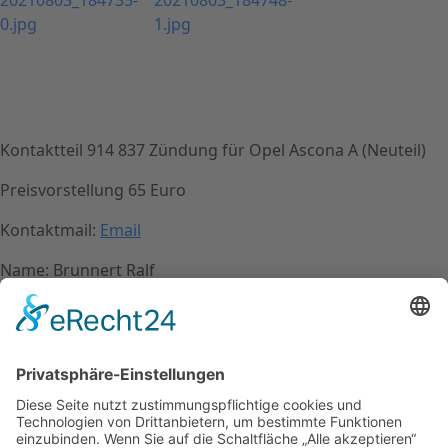
Kontaktteil 914 837 Zündung für Opel Ascona A (Neuteil)
Preisvorstellung 65 Euro
Kontaktmail:
Email
Name: Brunnert Ralf
Kontakt
Impressum
Datenschutzerklärung
Mitgliederbereich
Facebook
Instagram
Umsetzung:
DOUBLE-A-DESIGN