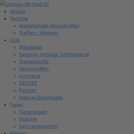
Zum
Inhalt
Aktuell
springen
Termine
Anstehendes Jahrestreffen
Treffen | Messen
Club
Mitglieder
Satzung, Anträge, Infomaterial
Stammtische
Jahrestreffen
Vorstand
DEUVET
Partner
Interne Downloads
Typen
Typgruppen
Historie
Fahrzeugregister
Medien