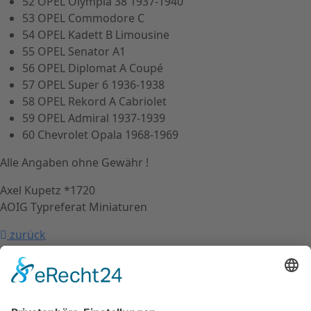
52 OPEL Olympia 38 1937-1940
53 OPEL Commodore C
54 OPEL Kadett B Limousine
55 OPEL Senator A1
56 OPEL Diplomat A Coupé
57 OPEL Super 6 1936-1938
58 OPEL Rekord A Cabriolet
59 OPEL Admiral 1937-1939
60 Chevrolet Opala 1968-1969
Alle Angaben ohne Gewähr !
Axel Kupetz *1720
AOIG Typreferat Miniaturen
zurück
nach oben
Kontakt
Impressum
Datenschutzerklärung