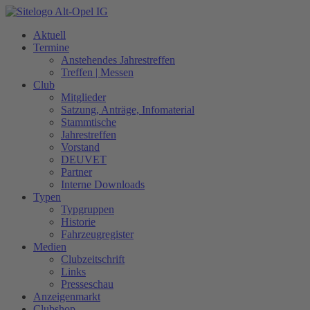
Zum
Inhalt
Aktuell
springen
Termine
Anstehendes Jahrestreffen
Treffen | Messen
Club
Mitglieder
Satzung, Anträge, Infomaterial
Stammtische
Jahrestreffen
Vorstand
DEUVET
Partner
Interne Downloads
Typen
Typgruppen
Historie
Fahrzeugregister
Medien
Clubzeitschrift
Links
Presseschau
Anzeigenmarkt
Clubshop