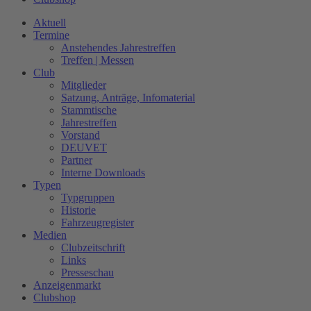
Aktuell
Termine
Anstehendes Jahrestreffen
Treffen | Messen
Club
Mitglieder
Satzung, Anträge, Infomaterial
Stammtische
Jahrestreffen
Vorstand
DEUVET
Partner
Interne Downloads
Typen
Typgruppen
Historie
Fahrzeugregister
Medien
Clubzeitschrift
Links
Presseschau
Anzeigenmarkt
Clubshop