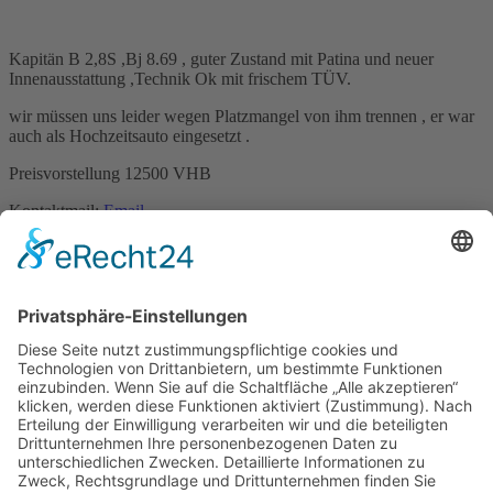
Kapitän B 2,8S ,Bj 8.69 , guter Zustand mit Patina und neuer
Innenausstattung ,Technik Ok mit frischem TÜV.
wir müssen uns leider wegen Platzmangel von ihm trennen , er war
auch als Hochzeitsauto eingesetzt .
Preisvorstellung 12500 VHB
Kontaktmail:
Email
Name: Frank Herden
Kontakt
Impressum
Datenschutzerklärung
Mitgliederbereich
Facebook
Instagram
Umsetzung:
DOUBLE-A-DESIGN
Kontakt
Impressum