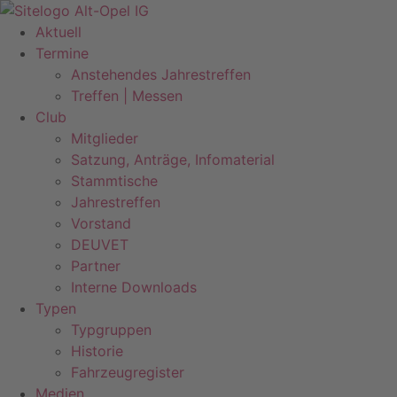
Zum
Inhalt
Aktuell
springen
Termine
Anstehendes Jahrestreffen
Treffen | Messen
Club
Mitglieder
Satzung, Anträge, Infomaterial
Stammtische
Jahrestreffen
Vorstand
DEUVET
Partner
Interne Downloads
Typen
Typgruppen
Historie
Fahrzeugregister
Medien