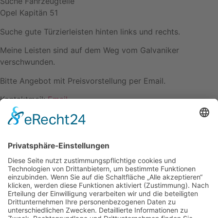
Suche Fahrzeugteile
Opel Kapitän 51
Suche gute Türzierleisten hinten links und rechts.
Meine Leisten sind auf dem Weg vom Galvaniker
verschwunden.
Bitte Angebot mit Preisvorstellung per Email.
Kontaktmail:
Email
Name: Raimund Muders
Kontakt
Impressum
Datenschutzerklärung
Mitgliederbereich
Facebook
Instagram
Umsetzung:
DOUBLE-A-DESIGN
Kontakt