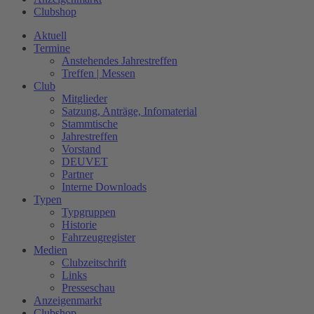
Clubshop
Aktuell
Termine
Anstehendes Jahrestreffen
Treffen | Messen
Club
Mitglieder
Satzung, Anträge, Infomaterial
Stammtische
Jahrestreffen
Vorstand
DEUVET
Partner
Interne Downloads
Typen
Typgruppen
Historie
Fahrzeugregister
Medien
Clubzeitschrift
Links
Presseschau
Anzeigenmarkt
Clubshop