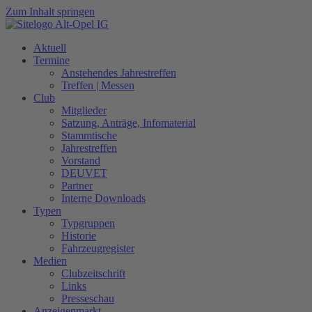
Zum Inhalt springen
Aktuell
Termine
Anstehendes Jahrestreffen
Treffen | Messen
Club
Mitglieder
Satzung, Anträge, Infomaterial
Stammtische
Jahrestreffen
Vorstand
DEUVET
Partner
Interne Downloads
Typen
Typgruppen
Historie
Fahrzeugregister
Medien
Clubzeitschrift
Links
Presseschau
Anzeigenmarkt