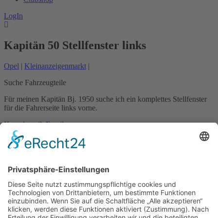
LogIn
Kapitän 50 Stellfenster links
Opel
|
Kleinanzeigenmarkt
|
Suche Fahrzeugteile
Für meinen Kapitän Bj. 1950 suche ich ein komplettes Stellfenster
für die Fahrerseite links vorne.
Kontaktmail:
Email
Name: Guido Maedje
Kontakt
Impressum
Datenschutzerklärung
Mitgliederbereich
Facebook
Instagram
Umsetzung:
DOUBLE-A-DESIGN