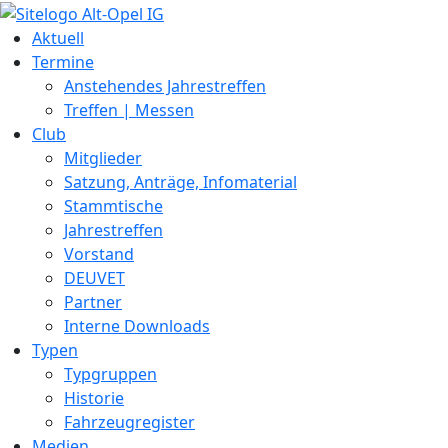
Zum
Inhalt
Aktuell
springen
Termine
Anstehendes Jahrestreffen
Treffen | Messen
Club
Mitglieder
Satzung, Anträge, Infomaterial
Stammtische
Jahrestreffen
Vorstand
DEUVET
Partner
Interne Downloads
Typen
Typgruppen
Historie
Fahrzeugregister
Medien