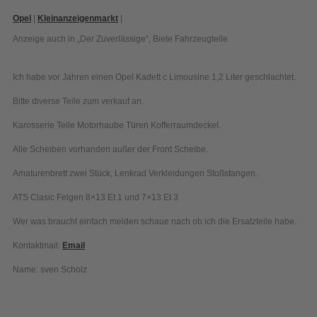
Opel
|
Kleinanzeigenmarkt
|
Anzeige auch in „Der Zuverlässige“
,
Biete Fahrzeugteile
Ich habe vor Jahren einen Opel Kadett c Limousine 1,2 Liter geschlachtet.
Bitte diverse Teile zum verkauf an.
Karosserie Teile Motorhaube Türen Kofferraumdeckel.
Alle Scheiben vorhanden außer der Front Scheibe.
Amaturenbrett zwei Stück, Lenkrad Verkleidungen Stoßstangen.
ATS Clasic Felgen 8×13 Et 1 und 7×13 Et 3
Wer was braucht einfach melden schaue nach ob ich die Ersatzteile habe.
Kontaktmail:
Email
Name: sven Scholz