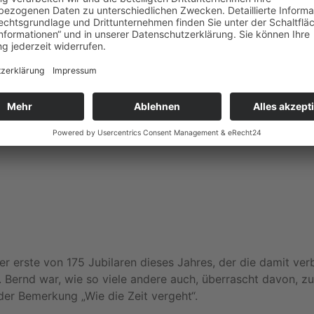
er erste von 175 Jubilaren dieses Jahres, der die damit ver
Bernd war, wie so viele andere auch, überrascht davon, zu
der Bemerkung „Wie die Zeit vergeht“.