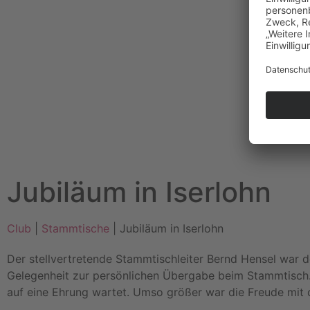
Jubiläum in Iserlohn
Club
|
Stammtische
| Jubiläum in Iserlohn
Der stellvertretende Stammtischleiter Bernd Hensel war d
Gelegenheit zur persönlichen Übergabe beim Stammtisch. 
auf eine Ehrung wartet. Umso größer war die Freude mit 