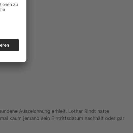
bundene Auszeichnung erhielt. Lothar Rindt hatte
mal kaum jemand sein Eintrittsdatum nachhält oder gar