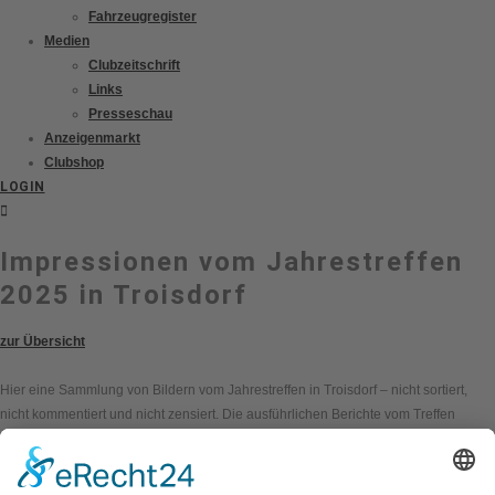
Fahrzeugregister
Medien
Clubzeitschrift
Links
Presseschau
Anzeigenmarkt
Clubshop
LOGIN
Impressionen vom Jahrestreffen
2025 in Troisdorf
zur Übersicht
Hier eine Sammlung von Bildern vom Jahrestreffen in Troisdorf – nicht sortiert,
nicht kommentiert und nicht zensiert. Die ausführlichen Berichte vom Treffen
folgen im Clubheft 291, das Ende Juni erscheint, und später auch hier auf der
Homepage.