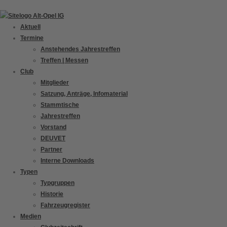
Zum
Inhalt
Aktuell
springen
Termine
Anstehendes Jahrestreffen
Treffen | Messen
Club
Mitglieder
Satzung, Anträge, Infomaterial
Stammtische
Jahrestreffen
Vorstand
DEUVET
Partner
Interne Downloads
Typen
Typgruppen
Historie
Fahrzeugregister
Medien