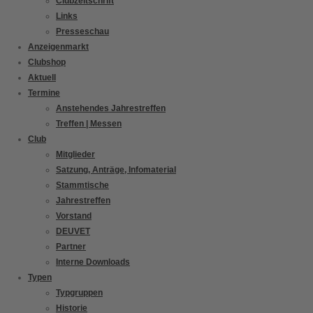
Clubzeitschrift
Links
Presseschau
Anzeigenmarkt
Clubshop
Aktuell
Termine
Anstehendes Jahrestreffen
Treffen | Messen
Club
Mitglieder
Satzung, Anträge, Infomaterial
Stammtische
Jahrestreffen
Vorstand
DEUVET
Partner
Interne Downloads
Typen
Typgruppen
Historie