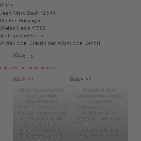
Fotos:
Jean-Marc Bach *2544
Markus Bolsinger
Stefan Heins *1662
Andreas Liebscher
Archiv Opel Classic der Adam Opel GmbH
doktorwagen
Herunterladen
Dieser Arzt ist wirklich
Fach-Werk, viele
einer: „Dr. med.
Arbeitsstunden stecken
Brausewein aus
im Bau eines
Wiesbaden“ vermerkt der
Doktorwagens, dessen
Eintrag im Classic Archiv
Bauteile schon vor
der Opel Automobile
einhundert Jahren auf
GmbH. Der Doktor
Lebensdauer ausgelegt
scheint ein sportlicher
und entsprechend
Mann gewesen zu sein,
dimensioniert waren.
die Lampen sind