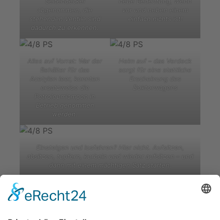
Seitendeckel
neue Bedeutung, wenn
abgenommen, die
vor und neben einem
stehenden Ventile sind
einfach nichts ist!
dadurch zu erkennen.
Alles auf Vorrat: War der
Helm auf – das Verdeck
Behälter für das
sorgt für eine stattliche
Acetylen leer, konnten
Erscheinung des
ersatzweise die
Doktorwagens
Petroleumlampen in
Betrieb genommen
werden.
Einsteigen und losfahren? Hier nicht. Aufsitzen,
absitzen, tupfern, kurbeln und wieder aufsitzen – und
dann mit einem mächtigen Satz starten.
zurück
nach oben
Kontakt