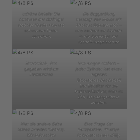
Schöne Details: Die
Die Baggerölung
Konturen der Kotflügel
versorgt den Motor mit
und der Haube sind mit
frischen Schmierstoff –
schwarzen Linien
und zaubert ein Lächeln
versehen.
in die Gesichter der
Technik-begeisterten
Handarbeit, Gas
Von wegen einfach –
gegeben wird am
jeder Zylinder hat einen
Holzlenkrad
eigenen
Dekompressionshebel!
Der Behälter für die
Kraftstoffzufuhr, links im
Bild, ist nachgerüstet
worden.
Hier die andere Seite
Eine Frage der
(eines zweiten Motors).
Perspektive: 70 km/h
Wir haben den
bekommen eine völlig