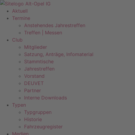
Zum
Inhalt
Aktuell
springen
Termine
Anstehendes Jahrestreffen
Treffen | Messen
Club
Mitglieder
Satzung, Anträge, Infomaterial
Stammtische
Jahrestreffen
Vorstand
DEUVET
Partner
Interne Downloads
Typen
Typgruppen
Historie
Fahrzeugregister
Medien