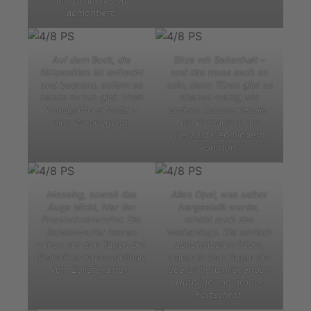
abmontiert.
Auf dem Bock, die
Sitze mit Seitenhalt –
Sitzposition ist aufrecht
und das muss auch so
und bequem, sofern es
sein, denn Türen gibt es
nichts zu tun gibt. Viele
ebenso wenig wie
Handgriffe erfordern
andere Karosserieteile,
eine Verbeugung.
die Passagiere am
Herausfallen hindern
könnten.
Messing, soweit das
Alles Opel, was selbst
Auge blickt, hier der
hergestellt wurde,
Frontscheinwerfer. Die
erhielt auch das
Scheinwerfer kamen
Markenlogo. Die einfach
schon vor den Tagen der
abnehmbaren Räder,
Elektrik im Automobilbau
waren in den Tagen der
vom Zulieferanten.
überall herumliegenden
Hufnägel ein großer
Fortschritt.