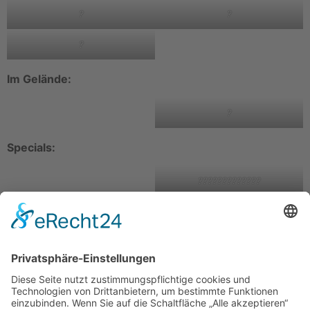
?
?
?
Im Gelände:
?
Specials:
?????????????
?
Kontakt
Impressum
Datenschutzerklärung
Mitgliederbereich