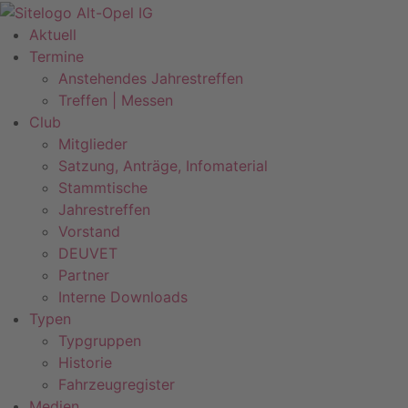
Zum
Inhalt
Aktuell
springen
Termine
Anstehendes Jahrestreffen
Treffen | Messen
Club
Mitglieder
Satzung, Anträge, Infomaterial
Stammtische
Jahrestreffen
Vorstand
DEUVET
Partner
Interne Downloads
Typen
Typgruppen
Historie
Fahrzeugregister
Medien