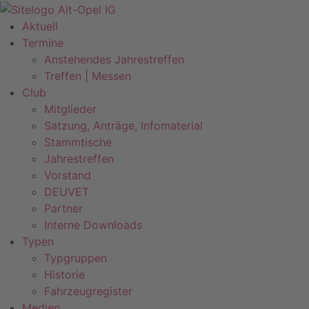
Zum
Inhalt
Aktuell
springen
Termine
Anstehendes Jahrestreffen
Treffen | Messen
Club
Mitglieder
Satzung, Anträge, Infomaterial
Stammtische
Jahrestreffen
Vorstand
DEUVET
Partner
Interne Downloads
Typen
Typgruppen
Historie
Fahrzeugregister
Medien