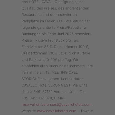
das
HOTEL CAVALLO
aufgrund seiner
Qualität, des Preises, des angrenzenden
Restaurants und der reservierten
Parkplätze im Freien. Die Hotelleitung hat
folgende garantierte Preise/Rabatte
für
Buchungen bis Ende Juni 2026 reserviert
:
Preise inklusive Frühstück pro Tag:
Einzelzimmer 85 €, Doppelzimmer 100 €,
Dreibettzimmer 130 € , zuzüglich Kurtaxe
und Parkplatz für 10€ pro Tag. Wir
empfehlen allen Buchungsteilnehmern, ihre
Teilnahme am 13. MEETING OPEL
STORICHE anzugeben. Kontaktdaten:
CAVALLO Hotel VERONA EST, Via Unità
d’Italia 346, 37132 Verona, Italien, Tel.:
+39 045 11171078, E-Mail:
reservation.veronaest@cavallohotels.com
,
Website:
www.cavallohotels.com
. Hinweis: