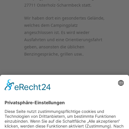
27711 Osterholz-Scharmbeck statt.
Wir haben dort ein gesondertes Gelände,
welches dem Campingplatz
angeschlossen ist. Es wird wieder
Ausfahrten und eine Orientierungsfahrt
geben, ansonsten die üblichen
Benzingespräche, grillen usw..
Kontakt
Impressum
Datenschutzerklärung
Mitgliederbereich
Facebook
Instagram
Umsetzung:
DOUBLE-A-DESIGN