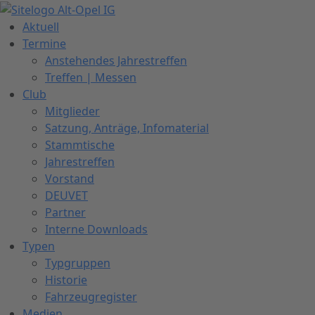
Zum
Inhalt
Aktuell
springen
Termine
Anstehendes Jahrestreffen
Treffen | Messen
Club
Mitglieder
Satzung, Anträge, Infomaterial
Stammtische
Jahrestreffen
Vorstand
DEUVET
Partner
Interne Downloads
Typen
Typgruppen
Historie
Fahrzeugregister
Medien