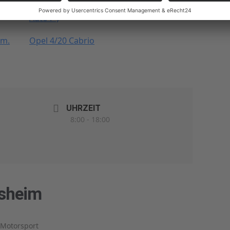
im
unfallfreies Oma- und Garagen-
Kennzeichen 
Auto : -)
om.
Opel 4/20 Cabrio
UHRZEIT
8:00 - 18:00
sheim
 Motorsport