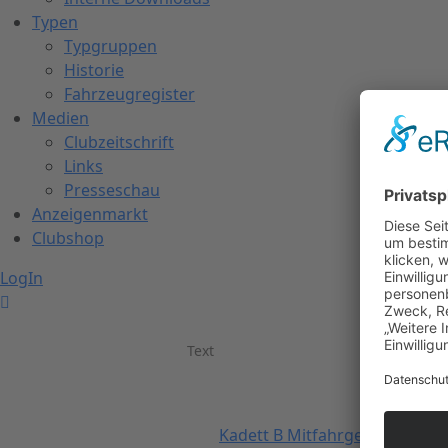
Typen
Typgruppen
Historie
Fahrzeugregister
Medien
Clubzeitschrift
Links
Presseschau
Anzeigenmarkt
Clubshop
LogIn
Text
Kadett B Mitfahrgelegenheit 