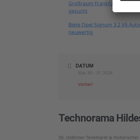
Großraum Frankfurt/Mannhe
gesucht
Biete Opel Signum 3.2 V6 Aut
neuwertig
DATUM
Mai 30 - 31 2026
Vorbei!
Technorama Hilde
30. Oldtimer-Teilemarkt & Historischer