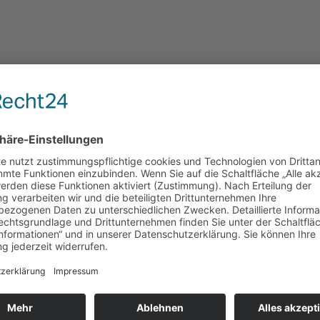
im
Opel Astra 1,6L -1996- Automatik –
Opel Opel Ol