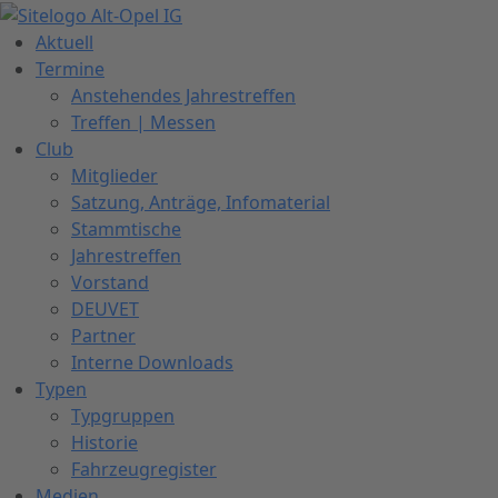
Zum
Inhalt
Aktuell
springen
Termine
Anstehendes Jahrestreffen
Treffen | Messen
Club
Mitglieder
Satzung, Anträge, Infomaterial
Stammtische
Jahrestreffen
Vorstand
DEUVET
Partner
Interne Downloads
Typen
Typgruppen
Historie
Fahrzeugregister
Medien