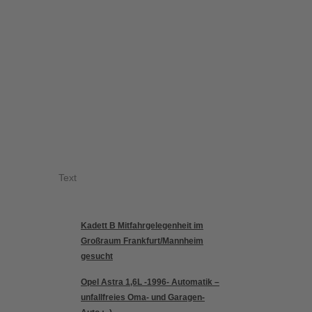
Text
Kadett B Mitfahrgelegenheit im
Großraum Frankfurt/Mannheim
gesucht
Opel Astra 1,6L -1996- Automatik –
unfallfreies Oma- und Garagen-