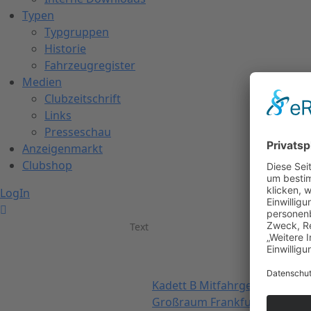
Typen
Typgruppen
Historie
Fahrzeugregister
Medien
Clubzeitschrift
Links
Presseschau
Anzeigenmarkt
Clubshop
LogIn
Text
Kadett B Mitfahrgelegenheit 
Großraum Frankfurt/Mannhe