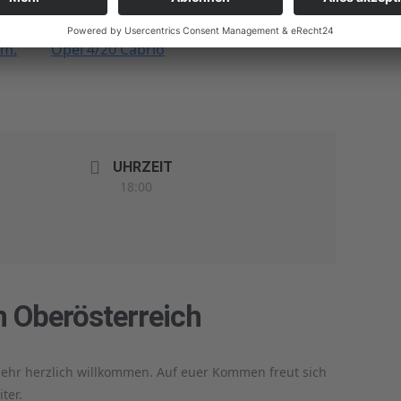
Auto : -)
om.
Opel 4/20 Cabrio
UHRZEIT
18:00
 Oberösterreich
ehr herzlich willkommen. Auf euer Kommen freut sich
ter.