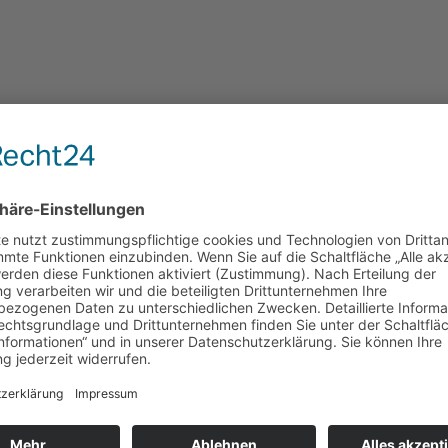
im
Opel Astra 1,6L -1996- Automatik –
Opel Opel Ol
im
unfallfreies Oma- und Garagen-
Kennzeichen 