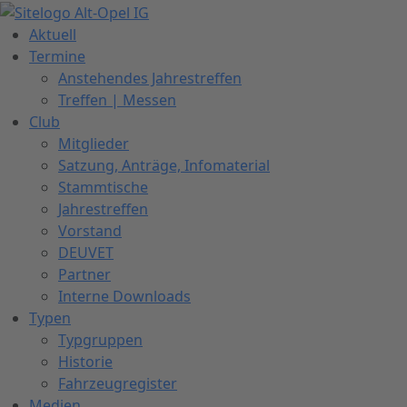
Zum
Inhalt
Aktuell
springen
Termine
Anstehendes Jahrestreffen
Treffen | Messen
Club
Mitglieder
Satzung, Anträge, Infomaterial
Stammtische
Jahrestreffen
Vorstand
DEUVET
Partner
Interne Downloads
Typen
Typgruppen
Historie
Fahrzeugregister
Medien