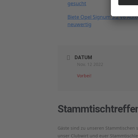
gesucht
Biete Opel Signum 3.2 V6 Aut
neuwertig
DATUM
Nov. 12 2022
Vorbei!
Stammtischtreffen
Gäste sind zu unseren Stammtischen s
unser Clubwirt und euer Stammtischlei