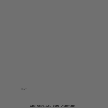
Text
Opel Astra 1,6L -1996- Automatik