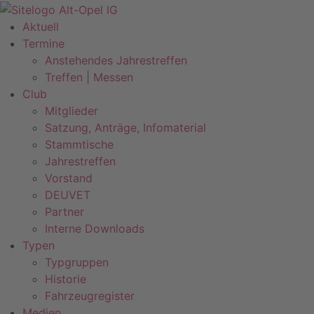
Zum
Inhalt
Aktuell
springen
Termine
Anstehendes Jahrestreffen
Treffen | Messen
Club
Mitglieder
Satzung, Anträge, Infomaterial
Stammtische
Jahrestreffen
Vorstand
DEUVET
Partner
Interne Downloads
Typen
Typgruppen
Historie
Fahrzeugregister
Medien