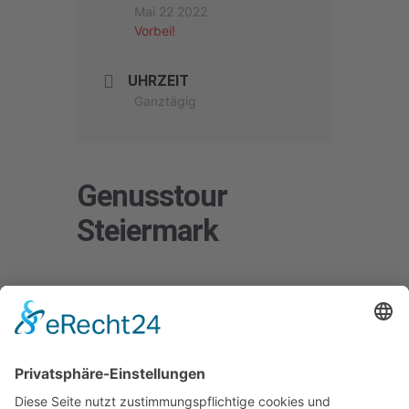
Mai 22 2022
Vorbei!
UHRZEIT
Ganztägig
Genusstour
Steiermark
Schlagwörter:
AT
Kontakt
Impressum
Datenschutzerklärung