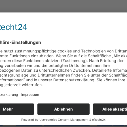
im
Opel Astra 1,6L -1996- Automatik –
Opel Opel Ol