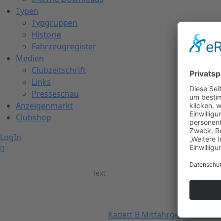
Typen
Typgruppen
Historie
Fahrzeugregister
Medien
Clubzeitschrift
Links
Presseschau
Anzeigenmarkt
Clubshop
LogIn
Text
Kadett B Mitfahrgelegenheit 