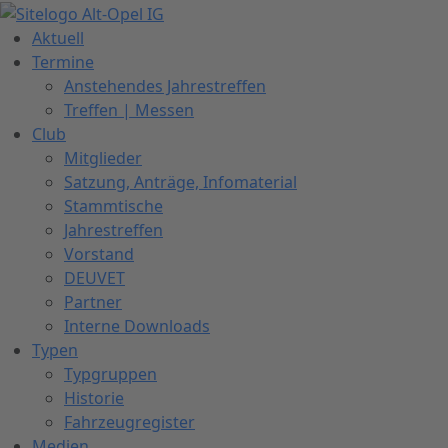
Zum
Inhalt
Aktuell
springen
Termine
Anstehendes Jahrestreffen
Treffen | Messen
Club
Mitglieder
Satzung, Anträge, Infomaterial
Stammtische
Jahrestreffen
Vorstand
DEUVET
Partner
Interne Downloads
Typen
Typgruppen
Historie
Fahrzeugregister
Medien