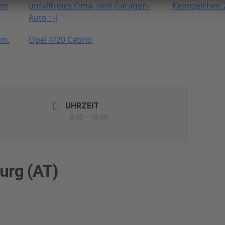
im
unfallfreies Oma- und Garagen-
Kennzeichen 
Auto : -)
om.
Opel 4/20 Cabrio
UHRZEIT
8:00 - 18:00
urg (AT)