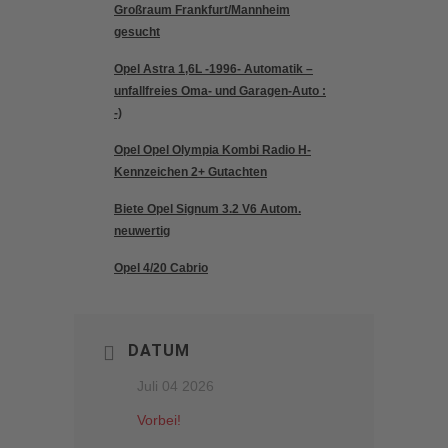
Großraum Frankfurt/Mannheim
gesucht
Opel Astra 1,6L -1996- Automatik –
unfallfreies Oma- und Garagen-Auto :
-)
Opel Opel Olympia Kombi Radio H-
Kennzeichen 2+ Gutachten
Biete Opel Signum 3.2 V6 Autom.
neuwertig
Opel 4/20 Cabrio
DATUM
Juli 04 2026
Vorbei!