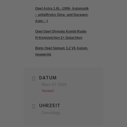
Opel Astra 1,6L -1996- Automatik
– unfallfreies Oma- und Garagen-
Auto : -)
Opel Opel Olympia Kombi Radio
H-Kennzeichen 2+ Gutachten
Biete Opel Signum 3.2 V6 Autom.
neuwertig
DATUM
März 07 2026
Vorbei!
UHRZEIT
Ganztägig