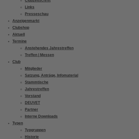
Clubzeitschrift
Links
Presseschau
Anzeigenmarkt
Clubshop
Aktuell
Termine
Anstehendes Jahrestreffen
Treffen | Messen
Club
Mitglieder
Satzung, Anträge, Infomaterial
Stammtische
Jahrestreffen
Vorstand
DEUVET
Partner
Interne Downloads
Typen
Typgruppen
Historie