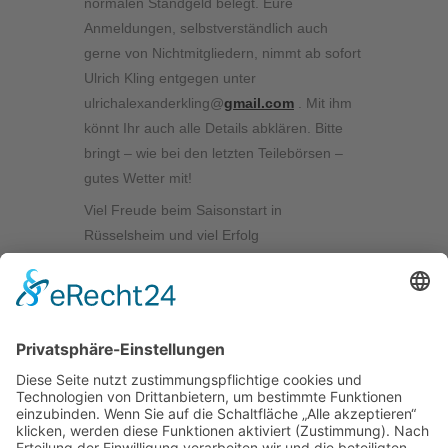
normalen Standgeld belegt. Eure
Anmeldungen, selbstverständlich auch
gerne von Nichtmitgliedern, nimmt ab sofort
Ulrich Kling entgegen unter
ulrichalexanderkling@
gmail.com
. Mit ihm
könnt Ihr auch alle Details abklären. Bitte
bringt – wie bei den letzten Teilebörsen –
gutes Wetter mit!
Viel Freude beim Saisonstart in
Rüsselsheim und viel Erfolg
Euer Vorstand
Kontakt
Impressum
Datenschutzerklärung
Mitgliederbereich