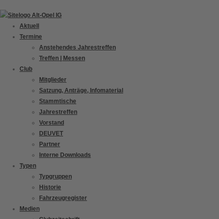
Zum
Inhalt
Aktuell
springen
Termine
Anstehendes Jahrestreffen
Treffen | Messen
Club
Mitglieder
Satzung, Anträge, Infomaterial
Stammtische
Jahrestreffen
Vorstand
DEUVET
Partner
Interne Downloads
Typen
Typgruppen
Historie
Fahrzeugregister
Medien