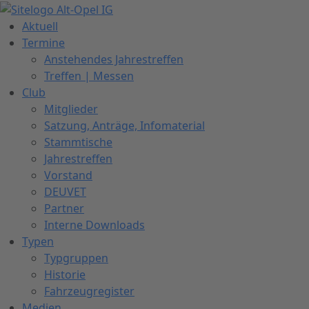
Zum
Inhalt
Aktuell
springen
Termine
Anstehendes Jahrestreffen
Treffen | Messen
Club
Mitglieder
Satzung, Anträge, Infomaterial
Stammtische
Jahrestreffen
Vorstand
DEUVET
Partner
Interne Downloads
Typen
Typgruppen
Historie
Fahrzeugregister
Medien