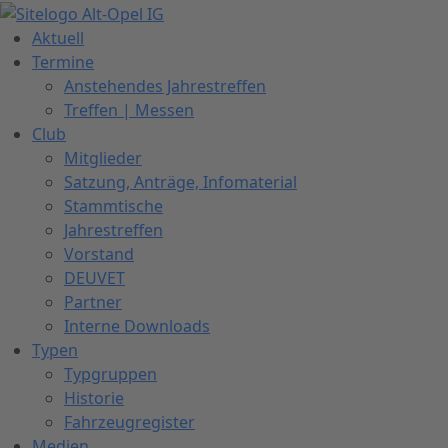
Zum
Inhalt
Aktuell
springen
Termine
Anstehendes Jahrestreffen
Treffen | Messen
Club
Mitglieder
Satzung, Anträge, Infomaterial
Stammtische
Jahrestreffen
Vorstand
DEUVET
Partner
Interne Downloads
Typen
Typgruppen
Historie
Fahrzeugregister
Medien