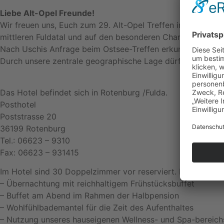
Liebe Alt-Opel Freunde!
Wir freuen uns, Euch zum 29. Alt-Opel Treffen in Rotenbur
mittleren Fuldatal und auf den besonderen Charme der ü
Nach Uschis Anfrage beim Ostsee-Treffen erkundigten wir 
Durch unsere zentrale geographische Lage dürfte für viele 
Das Hotel befindet sich in Rotenburg /Fulda.
Posthotel
Poststrasse 20
36199 Rotenburg
Tel.: 06623 – 9310
Fax: 06623 – 931415
Im Hotel sind 30 Doppelzimmer vor reserviert. Das Arrang
– Übernachtung mit reichhaltigem Frühstücksbuffet
– Buffet am Abend im Rahmen der Halbpension
– Wohlfühlbademantel für die Zeit des Aufenthaltes
– Nutzung unseres hauseigenen Wellness- und Spa-bereich