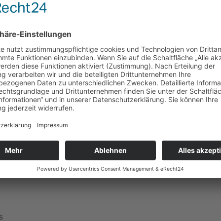
g an der Fulda in Waldhessen begrüßen zu dürfen. Mitten in
ber 300 Fachwerkhäuser möchten wir Euch gerne aufmerks
uns spontan im Hotel, ob eine Reservierung möglich sei un
Opel-Freunde die Anreise nicht so weit sein.
ement enthält folgende Leistungen:
s