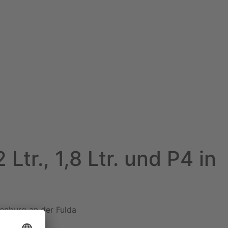
tr., 1,8 Ltr. und P4 in
otenburg an der Fulda