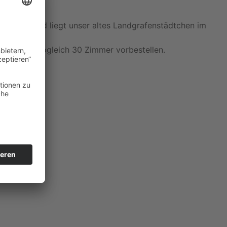
 Deutschland liegt unser altes Landgrafenstädtchen im
am machen.
d konnten sogleich 30 Zimmer vorbestellen.