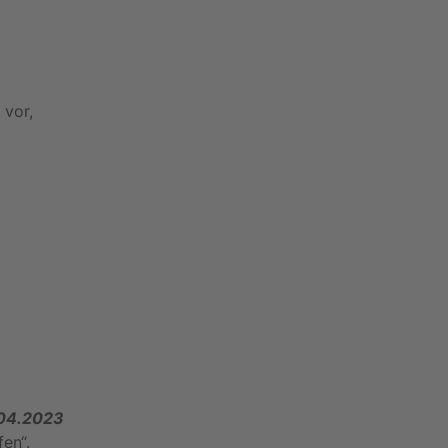
 vor,
04.2023
fen“.