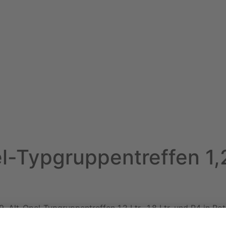
-Typgruppentreffen 1,2 L
a
9. Alt-Opel-Typgruppentreffen 1,2 Ltr., 1,8 Ltr. und P4 in R