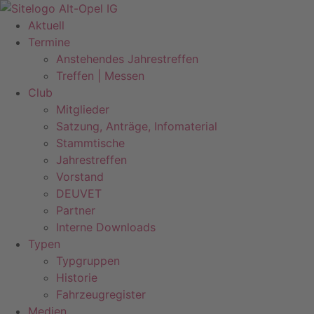
Zum
Inhalt
Aktuell
springen
Termine
Anstehendes Jahrestreffen
Treffen | Messen
Club
Mitglieder
Satzung, Anträge, Infomaterial
Stammtische
Jahrestreffen
Vorstand
DEUVET
Partner
Interne Downloads
Typen
Typgruppen
Historie
Fahrzeugregister
Medien