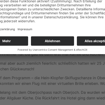
serem Treffen ins schöne Allgäu eingeladen. Insgesamt konn
 kleinerer technischer Probleme mit anderen Fahrzeugen 
ipp!).
line 179 der längsten Hängebrücke Europas. Das sah scho
ein oder andere überwinden und gegen Höhenangst ankämpfe
kostenlos auf dem Parkplatz parken (das lag garantiert an
annheimer Tal. Da gab es dann erst mal Kaffee und Kuchen. 
l aber auch ziemlich feierlich: schließlich hatten wir 25 J
lichen Glückwunsch!
f dem Programm – die Hein-Klopfer-Skiflugschanze in Ober
nnten wir einen Flug mit einer virtuellen Brille erleben. W
delang mit dem Oberjochpass nach Oberjoch. Da wurden wi
er Allgäuer Küche. Die Rückfahrt ins Hotel ging dann wied