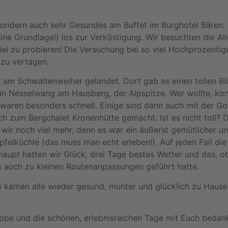
sondern auch sehr Gesundes am Buffet im Burghotel Bären. 
ine Grundlage!) los zur Verköstigung. Wir besuchten die All
 viel zu probieren! Die Versuchung bei so viel Hochprozent
 zu vertagen.
 am Schwaltenweiher gelandet. Dort gab es einen tollen Bl
 in Nesselwang am Hausberg, der Alpspitze. Wer wollte, k
waren besonders schnell. Einige sind dann auch mit der Go
 zum Bergchalet Kronenhütte gemacht. Ist es nicht toll? Di
 wir noch viel mehr, denn es war ein äußerst gemütlicher 
elküchle (das muss man echt erleben!). Auf jeden Fall die 
haupt hatten wir Glück, drei Tage bestes Wetter und das, 
s auch zu kleinen Routenanpassungen geführt hatte.
ß kamen alle wieder gesund, munter und glücklich zu Hause
ruppe und die schönen, erlebnisreichen Tage mit Euch bedan