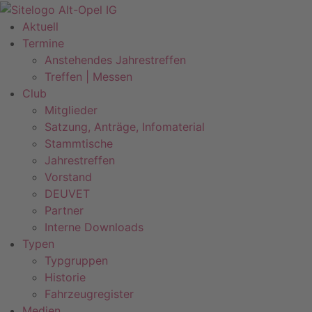
Zum
Inhalt
Aktuell
springen
Termine
Anstehendes Jahrestreffen
Treffen | Messen
Club
Mitglieder
Satzung, Anträge, Infomaterial
Stammtische
Jahrestreffen
Vorstand
DEUVET
Partner
Interne Downloads
Typen
Typgruppen
Historie
Fahrzeugregister
Medien