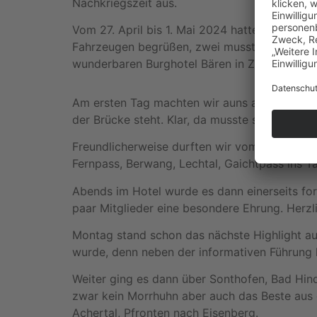
Nachkriegszeit aus.
Vom 27. April bis 1. Mai 2024 hatte ich zu un
Fahrzeugen begrüßen, zwei mussten aufgrund
wunderbaren Burghotel Bären in Zell (Geheimt
Am ersten Tag machten wir auns auf zur High
der Brücke steht. Klar, da musste sich der 
Freundlicherweise durften wir vom Lokal aus 
Fernpass, Berwang, Lechtal, Gaichtpass ins T
Abends im Hotel wurde es dann einerseits forma
paar Mitglieder eine besondere Ehrung. Herz
Montag stand schon das nächste Highlight au
wurde, denn neben der informativen Führung ko
Weiter ging es dann über Sonthofen, Bad Hin
zwar kein Morrhuhn aber auch das Beste aus d
Achertal, Pfronten nach Eisenberg.