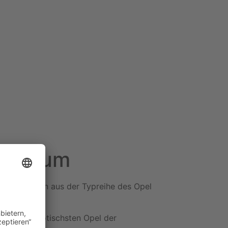
ubiläum
dermodellen aus der Typreihe des Opel
tor 4.0.
r sowohl exotischsten Opel der