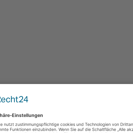
ne Traumausfahrt fürs J
nale Gemeinschaft
an Besitzern von außergewöhnlichen Son
mega Evolution 500 und der Irmscher Omega 4.0 oder Sena
ungeheure Faszination auf die Betrachter und Fahrer diese