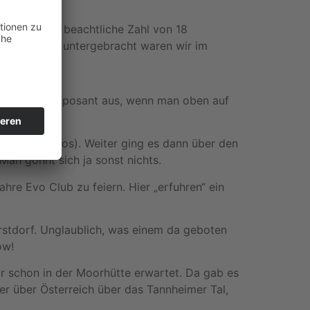
ten wir eine beachtliche Zahl von 18
kommen und untergebracht waren wir im
n ziemlich imposant aus, wenn man oben auf
n.
 unseren Autos). Weiter ging es dann über den
Man gönnt sich ja sonst nichts.
ahre Evo Club zu feiern. Hier „erfuhren“ ein
stdorf. Unglaublich, was einem da geboten
ow!
r schon in der Moorhütte erwartet. Da gab es
er über Österreich über das Tannheimer Tal,