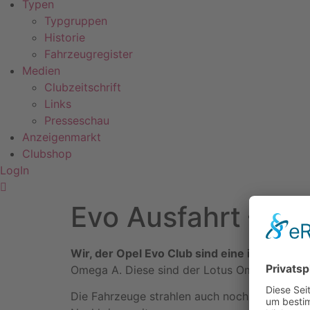
Typen
Typgruppen
Historie
Fahrzeugregister
Medien
Clubzeitschrift
Links
Presseschau
Anzeigenmarkt
Clubshop
LogIn
Evo Ausfahrt – Ei
Wir, der Opel Evo Club sind eine internatio
Omega A. Diese sind der Lotus Omega, der O
Die Fahrzeuge strahlen auch noch heute eine 