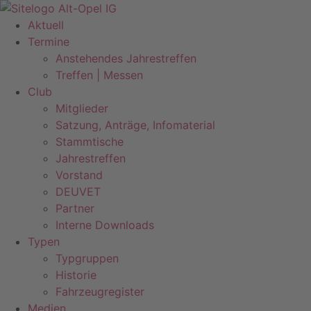
Zum
Inhalt
Aktuell
springen
Termine
Anstehendes Jahrestreffen
Treffen | Messen
Club
Mitglieder
Satzung, Anträge, Infomaterial
Stammtische
Jahrestreffen
Vorstand
DEUVET
Partner
Interne Downloads
Typen
Typgruppen
Historie
Fahrzeugregister
Medien