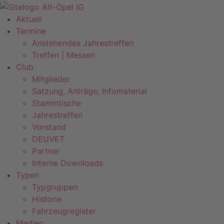
Zum
Inhalt
Aktuell
springen
Termine
Anstehendes Jahrestreffen
Treffen | Messen
Club
Mitglieder
Satzung, Anträge, Infomaterial
Stammtische
Jahrestreffen
Vorstand
DEUVET
Partner
Interne Downloads
Typen
Typgruppen
Historie
Fahrzeugregister
Medien