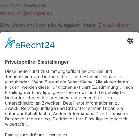
Tel.:0-231-9565730
redaktion@alt-opel.eu
Eine Übersicht über alle Ausgaben finden Sie
auf dieser
Seite
.
Mitglieder
können die Einzelausgaben auch online lesen.
Kontakt
Impressum
Datenschutzerklärung
Mitgliederbereich
Facebook
Instagram
Umsetzung:
DOUBLE-A-DESIGN
Kontakt
Impressum
Datenschutzerklärung
Mitgliederbereich
Facebook
Instagram