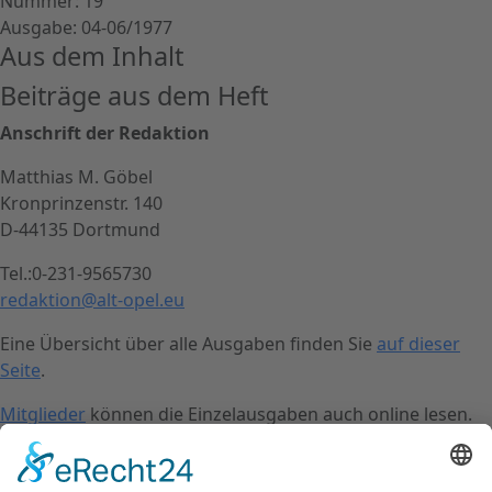
Nummer: 19
Ausgabe: 04-06/1977
Aus dem Inhalt
Beiträge aus dem Heft
Anschrift der Redaktion
Matthias M. Göbel
Kronprinzenstr. 140
D-44135 Dortmund
Tel.:0-231-9565730
redaktion@alt-opel.eu
Eine Übersicht über alle Ausgaben finden Sie
auf dieser
Seite
.
Mitglieder
können die Einzelausgaben auch online lesen.
Kontakt
Impressum