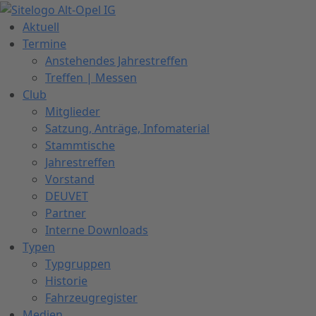
Zum
Inhalt
Aktuell
springen
Termine
Anstehendes Jahrestreffen
Treffen | Messen
Club
Mitglieder
Satzung, Anträge, Infomaterial
Stammtische
Jahrestreffen
Vorstand
DEUVET
Partner
Interne Downloads
Typen
Typgruppen
Historie
Fahrzeugregister
Medien