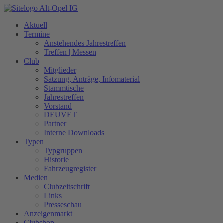
Zum
Inhalt
Aktuell
springen
Termine
Anstehendes Jahrestreffen
Treffen | Messen
Club
Mitglieder
Satzung, Anträge, Infomaterial
Stammtische
Jahrestreffen
Vorstand
DEUVET
Partner
Interne Downloads
Typen
Typgruppen
Historie
Fahrzeugregister
Medien
Clubzeitschrift
Links
Presseschau
Anzeigenmarkt
Clubshop