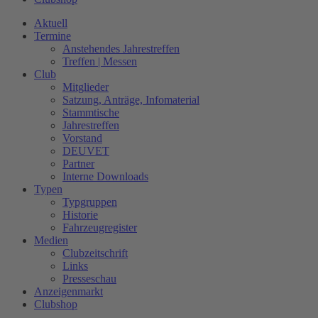
Aktuell
Termine
Anstehendes Jahrestreffen
Treffen | Messen
Club
Mitglieder
Satzung, Anträge, Infomaterial
Stammtische
Jahrestreffen
Vorstand
DEUVET
Partner
Interne Downloads
Typen
Typgruppen
Historie
Fahrzeugregister
Medien
Clubzeitschrift
Links
Presseschau
Anzeigenmarkt
Clubshop