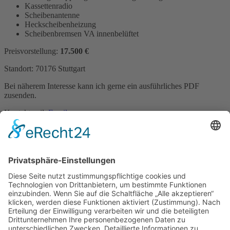
Kassettenradio
Scheibenantenne
Heckscheibenheizung
Scheibenbremsen VA innenbelüftet
Preisvorstellung:
17.500 €
Standort: 70176 Stuttgart
Bei näherem Interesse kann ich gerne ein ausführliches PDF
zusenden.
Kontaktmail:
Email
Name: Jens Schäfer
Kontakt
Impressum
Datenschutzerklärung
Mitgliederbereich
Facebook
Instagram
Umsetzung:
DOUBLE-A-DESIGN
Kontakt