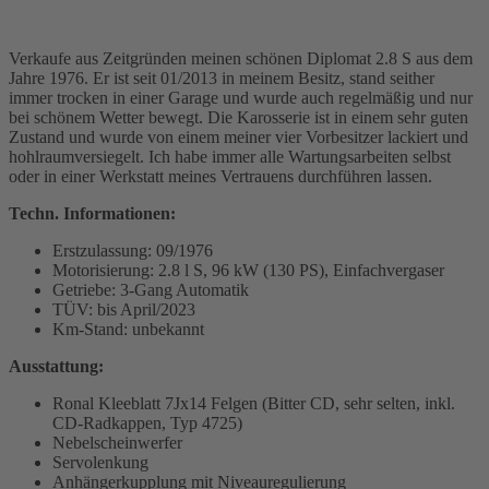
Verkaufe aus Zeitgründen meinen schönen Diplomat 2.8 S aus dem
Jahre 1976. Er ist seit 01/2013 in meinem Besitz, stand seither
immer trocken in einer Garage und wurde auch regelmäßig und nur
bei schönem Wetter bewegt. Die Karosserie ist in einem sehr guten
Zustand und wurde von einem meiner vier Vorbesitzer lackiert und
hohlraumversiegelt. Ich habe immer alle Wartungsarbeiten selbst
oder in einer Werkstatt meines Vertrauens durchführen lassen.
Techn. Informationen:
Erstzulassung: 09/1976
Motorisierung: 2.8 l S, 96 kW (130 PS), Einfachvergaser
Getriebe: 3-Gang Automatik
TÜV: bis April/2023
Km-Stand: unbekannt
Ausstattung:
Ronal Kleeblatt 7Jx14 Felgen (Bitter CD, sehr selten, inkl.
CD-Radkappen, Typ 4725)
Nebelscheinwerfer
Servolenkung
Anhängerkupplung mit Niveauregulierung