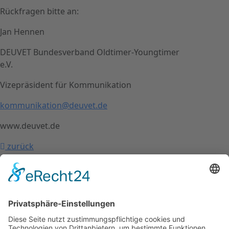
Rückfragen bitte an:
Jan Hennen
DEUVET Bundesverband Oldtimer-Youngtimer
e.V.
Vizepräsident für Kommunikation
kommunikation@deuvet.de
www.deuvet.de
zurück
nach oben
Kontakt
Impressum
Datenschutzerklärung
Mitgliederbereich
Facebook
Instagram