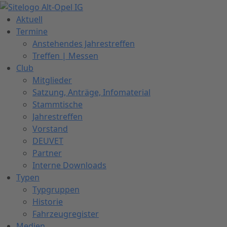
Zum
Inhalt
Aktuell
springen
Termine
Anstehendes Jahrestreffen
Treffen | Messen
Club
Mitglieder
Satzung, Anträge, Infomaterial
Stammtische
Jahrestreffen
Vorstand
DEUVET
Partner
Interne Downloads
Typen
Typgruppen
Historie
Fahrzeugregister
Medien