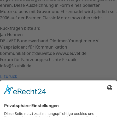
ehren. Diese Auszeichnung in Form eines polierten
Motorkolbens mit Gravur und Ehrennadel wird jährlich seit
2006 auf der Bremen Classic Motorshow überreicht.
Rückfragen bitte an:
Jan Hennen
DEUVET Bundesverband Oldtimer-Youngtimer e.V.
Vizepräsident für Kommunikation
kommunikation@deuvet.de www.deuvet.de
Forum für Fahrzeuggeschichte F-kubik
info@f-kubik.de
zurück
nach oben
Kontakt
Impressum
Datenschutzerklärung
Mitgliederbereich