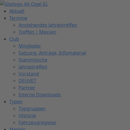
Zum
Inhalt
Aktuell
springen
Termine
Anstehendes Jahrestreffen
Treffen | Messen
Club
Mitglieder
Satzung, Anträge, Infomaterial
Stammtische
Jahrestreffen
Vorstand
DEUVET
Partner
Interne Downloads
Typen
Typgruppen
Historie
Fahrzeugregister
Medien