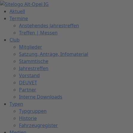
Zum
Inhalt
Aktuell
springen
Termine
Anstehendes Jahrestreffen
Treffen | Messen
Club
Mitglieder
Satzung, Anträge, Infomaterial
Stammtische
Jahrestreffen
Vorstand
DEUVET
Partner
Interne Downloads
Typen
Typgruppen
Historie
Fahrzeugregister
Medien