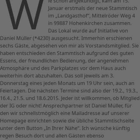
W
ie schon angekündigt, kam am 15.
Januar erstmals der neue Stammtisch
im „Landgasthof“, Mittelröder Weg 4
in 99887 Hohenkirchen zusammen.
Das Lokal wurde auf Initiative von
Daniel Müller (*4230) ausgesucht. Immerhin erschienen
sechs Gäste, abgesehen von mir als Vorstandsmitglied. Sie
haben entschieden den Stammtisch aufgrund des guten
Essens, der freundlichen Bedienung, der angenehmen
Atmosphäre und des Parkplatzes vor dem Haus auch
weiterhin dort abzuhalten. Das soll jeweils am 3.
Donnerstag eines jeden Monats um 19 Uhr sein, auch an
Feiertagen. Die nächsten Termine sind also der 19.2., 19.3.,
16.4., 21.5. und 18.6.2015. Jeder ist willkommen, ob Mitglied
der IG oder nicht! Ansprechpartner ist Daniel Müller, für
den wir schnellstmöglich eine Mailadresse auf unserer
Homepage einrichten sowie die übliche Stammtischseite
unter dem Button „In Ihrer Nähe“. Ich wünsche künftig
regen Besuch dort und allen Gästen ebenso