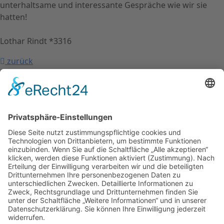
unterhaltsame und interessante Gespräche wie wir sie
hatten!
Lothar Rindt *3316
zurück
nach oben
Kontakt
Impressum
Datenschutzerklärung
Mitgliederbereich
Facebook
Instagram
Umsetzung:
DOUBLE-A-DESIGN
Kontakt
Impressum
Datenschutzerklärung
Mitgliederbereich