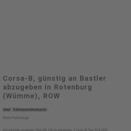
Corsa-B, günstig an Bastler
abzugeben in Rotenburg
(Wümme), ROW
Opel
|
Kleinanzeigenmarkt
|
Biete Fahrzeuge
Ich möchte unseren Oldi (Bj.1924) abgeben. Corsa B-Typ 924 006.