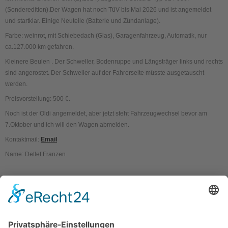
(Sonderedition).Der Wagen hat noch TüV bis Mai 2026 und ist angemeldet
und startklar. Einige Neuteile (Batterie und Zündanlage).
Farbe: weinrot, mit Schiebedach (Glas), Garagenfahrzeug, Automatik, nur
ca.127.000 km gefahren.
Kleinere Beulen . Der Schweller, Bodenruppe und Längsträger links und rechts
sind angerostet. Der Schweller auf der Fahrerseite müsste ausgetauscht
werden.
Preisvorstellung: 500 €.
Noch ist der Oldi angemeldet, aber jetzt steht Fahrzeugwechsel bevor am
7.Oktober und ich will den Wagen abmelden.
Kontaktmail:
Email
Name: Detlef Franzen
Kontakt
Impressum
Datenschutzerklärung
Mitgliederbereich