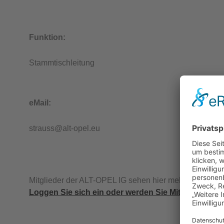
Funktion:
Stammtischleitung
eMail:
strauss@alt-opel.eu
Mitglieder der ALT-OPEL IG sehen hier mehr Informatio
Loggen Sie sich ein oder werden Sie Mitglied.