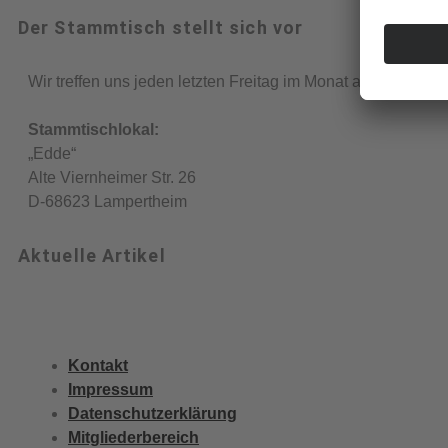
Der Stammtisch stellt sich vor
Wir treffen uns jeden letzten Freitag im Monat ab 19:00 Uhr.
Stammtischlokal:
„Edde“
Alte Viernheimer Str. 26
D-68623 Lampertheim
Aktuelle Artikel
Kontakt
Impressum
Datenschutzerklärung
Mitgliederbereich