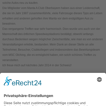
solche Autos neu zu kaufen.
Die Mitglieder vom Manta A Club Oberbayern haben aus einer Leidenschaft,
die sie im Jahr 1987 zusammenführte, viele Fahrzeuge dieses Typs am Leben
erhalten und anderen geholfen ihre Manta vor dem endgültigen Aus zu
bewahren.
Das vergangene Treffen war sehr harmonisch. Dies wurde uns auch von der
Mannschaft des örtlichen Speedwaystadions bestätigt, obwohl anfangs
durchaus Bedenken wegen möglicher Zwischenfälle, wie man es von anderen
Veranstaltungen erlebte, bestanden. Mein Dank an dieser Stelle an alle
Teilnehmer, Besucher, Clubkollegen und insbesondere das Bewirtungsteam
vom MSC Olching, die es ermöglicht haben, ein solch schönes Treffen zu
veranstalten.
Ich freue mich auf nächstes Jahr 2014 in der Schweiz!
Kontakt
Impressum
Datenschutzerklärung
Mitgliederbereich