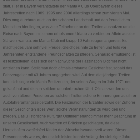
statt. Hier in Bayern veranstaltete der Manta A Club Oberbayern dieses
Jahrestreffen nach 1989, 1995 und 2006 allerdings schon zum vierten Mal.
Dies mag durchaus auch an der schönen Landschaft und den freundlichen
Menschen hier liegen, was viele Teilnehmer an den Treffen ausnutzen um die
Reise nach Bayern mit einem erholsamen Urlaub zu verbinden. Allein aus der
Schweiz war u.a. ein Manta-Club mit knapp 10 Fahrzeugen angereist. Es
macht jedes Jahr sehr viel Freude, Gleichgesinnte zu treffen und teils vor
Jahrzehnten entstandene Freundschaften zu pflegen. Genauso ermutigend ist
es festzustellen, dass sich der Nachwuchs der Faszination Oldtimer nicht
entziehen kann. Stellt man doch oftmals erstaunte Gesichter fest, sobald das
Fahrzeugalter mit 43 Jahren angegeben wird. Auf dem diesjährigen Treffen
fand sich sogar ein Manta Besitzer ein, der seinen Wagen im Jahr 1971 neu
gekauft hat und diesen seitdem ununterbrochen fährt. Oftmals werden uns
auch von älteren Personen auf solchen Treffen schöne Erinnerungen aus ihrer
Autofahreranfangszeit erzählt. Die Faszination der Erzähler sowie der Zuhörer
dieser Geschichten ist es Wert, solche Veranstaltungen zu würdigen und
pflegen. Das „Historische Kulturgut Oldtimer“ erlangt immer mehr Beachtung in
unserer Gesellschaft. Auch werden oft Brücken geschlagen, da diese
Herrschaften zweifelsfrei Kinder der Wirtschaftswunderzeit waren. Dieser
Personenkreis war es, der es sich leisten konnte Anfang der siebziger Jahre