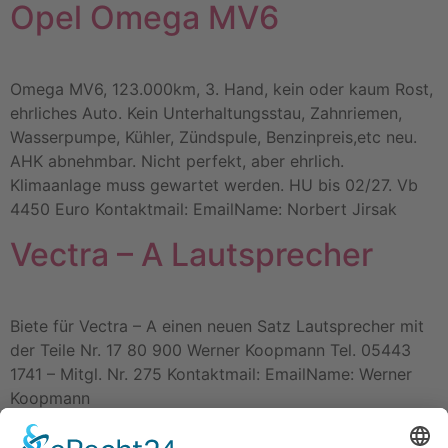
Opel Omega MV6
Omega MV6, 123.000km, 3. Hand, kein oder kaum Rost,
ehrliches Auto. Kein Unterhaltungsstau, Zahnriemen,
Wasserpumpe, Kühler, Zündspule, Benzinpreis,etc neu.
AHK abnehmbar. Nicht perfekt, aber ehrlich.
Klimaanlage muss gewartet werden. HU bis 02/27. Vb
4450 Euro Kontaktmail: EmailName: Norbert Jirsak
Vectra – A Lautsprecher
Biete für Vectra – A einen neuen Satz Lautsprecher mit
der Teile Nr. 17 80 900 Werner Koopmann Tel. 05443
1741 – Mitgl. Nr. 275 Kontaktmail: EmailName: Werner
Koopmann
Weiter
→