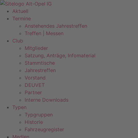
Zum
Inhalt
Aktuell
springen
Termine
Anstehendes Jahrestreffen
Treffen | Messen
Club
Mitglieder
Satzung, Anträge, Infomaterial
Stammtische
Jahrestreffen
Vorstand
DEUVET
Partner
Interne Downloads
Typen
Typgruppen
Historie
Fahrzeugregister
Medien