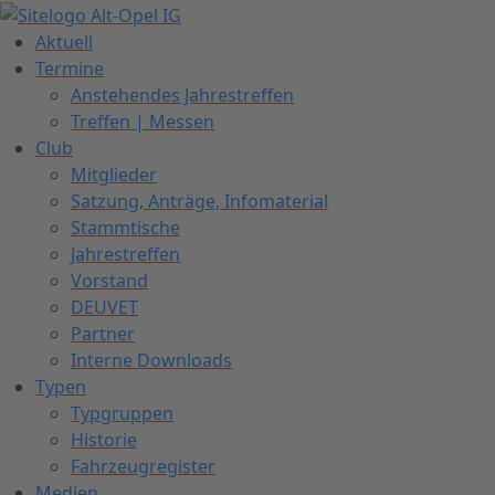
Zum
Inhalt
Aktuell
springen
Termine
Anstehendes Jahrestreffen
Treffen | Messen
Club
Mitglieder
Satzung, Anträge, Infomaterial
Stammtische
Jahrestreffen
Vorstand
DEUVET
Partner
Interne Downloads
Typen
Typgruppen
Historie
Fahrzeugregister
Medien