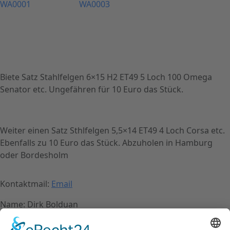
Biete Satz Stahlfelgen 6×15 H2 ET49 5 Loch 100 Omega
Senator etc. Ungefähren für 10 Euro das Stück.
Weiter einen Satz Sthlfelgen 5,5×14 ET49 4 Loch Corsa etc.
Ebenfalls zu 10 Euro das Stück. Abzuholen in Hamburg
oder Bordesholm
Kontaktmail:
Email
Name: Dirk Bolduan
Kontakt