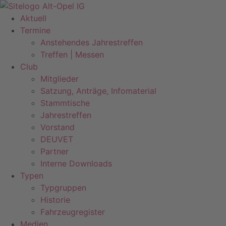
Zum
Inhalt
Aktuell
springen
Termine
Anstehendes Jahrestreffen
Treffen | Messen
Club
Mitglieder
Satzung, Anträge, Infomaterial
Stammtische
Jahrestreffen
Vorstand
DEUVET
Partner
Interne Downloads
Typen
Typgruppen
Historie
Fahrzeugregister
Medien