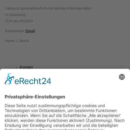
Liebevoll generalüberholt und ständig instandgehalten.
H-Zulassung
TÜV neu 05/2024
Kontaktmail:
Email
Name: L.Bruch
Kontakt
Impressum
Datenschutzerklärung
Mitgliederbereich
Umsetzung:
DOUBLE-A-DESIGN