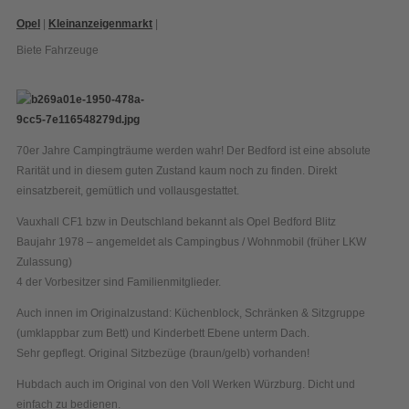
Opel
|
Kleinanzeigenmarkt
|
Biete Fahrzeuge
70er Jahre Campingträume werden wahr! Der Bedford ist eine absolute
Rarität und in diesem guten Zustand kaum noch zu finden. Direkt
einsatzbereit, gemütlich und vollausgestattet.
Vauxhall CF1 bzw in Deutschland bekannt als Opel Bedford Blitz
Baujahr 1978 – angemeldet als Campingbus / Wohnmobil (früher LKW
Zulassung)
4 der Vorbesitzer sind Familienmitglieder.
Auch innen im Originalzustand: Küchenblock, Schränken & Sitzgruppe
(umklappbar zum Bett) und Kinderbett Ebene unterm Dach.
Sehr gepflegt. Original Sitzbezüge (braun/gelb) vorhanden!
Hubdach auch im Original von den Voll Werken Würzburg. Dicht und
einfach zu bedienen.