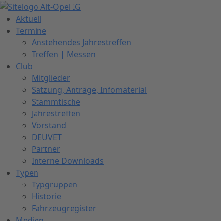
Zum
Inhalt
Aktuell
springen
Termine
Anstehendes Jahrestreffen
Treffen | Messen
Club
Mitglieder
Satzung, Anträge, Infomaterial
Stammtische
Jahrestreffen
Vorstand
DEUVET
Partner
Interne Downloads
Typen
Typgruppen
Historie
Fahrzeugregister
Medien