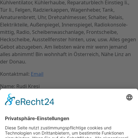
Kühlventilator, Kühlerhaube, Reparaturblech Einstieg li.,
Tür li., Felgen, Radzierkappen, Wagenheber, Tank,
Amaturenbrett, Uhr, Drehzahlmesser, Schalter, Relais,
Elektrikteile, Außenpiegel, Innenspiegel, Radiokonsole-
mittig, Radio, Scheibenwaschanlage, Frontscheibe,
Heckscheibe, Ausstellfenster hinten, usw, usw. Alles gegen
Gebot abzugeben. Am liebsten wäre mir wenn jemand
alles abnimmt! Bin wohnhaft in Österreich, Nähe Linz an
der Donau.
Kontaktmail:
Email
Name: Rudi Kresi
Kontakt
Impressum
Datenschutzerklärung
Mitgliederbereich
Facebook
Instagram