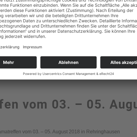
fen vom 03. – 05. Aug
amatreffen vom 03. – 05. August 2018 in Rehringhausen