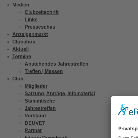
Medien
Clubzeitschrift
Links
Presseschau
Anzeigenmarkt
Clubshop
Aktuell
Termine
Anstehendes Jahrestreffen
Treffen | Messen
Club
Mitglieder
Satzung, Anträge, Infomaterial
Stammtische
Jahrestreffen
Vorstand
DEUVET
Partner
Interne Downloads