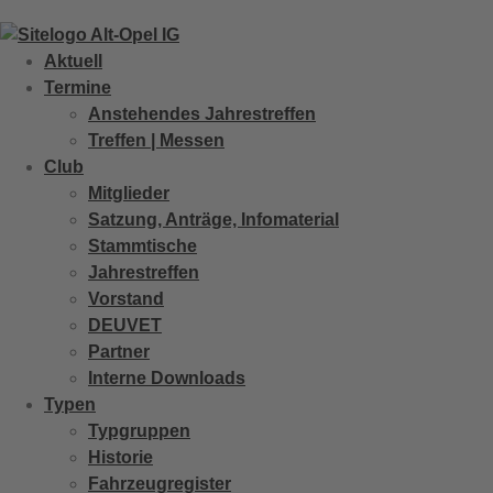
Zum
Inhalt
Aktuell
springen
Termine
Anstehendes Jahrestreffen
Treffen | Messen
Club
Mitglieder
Satzung, Anträge, Infomaterial
Stammtische
Jahrestreffen
Vorstand
DEUVET
Partner
Interne Downloads
Typen
Typgruppen
Historie
Fahrzeugregister