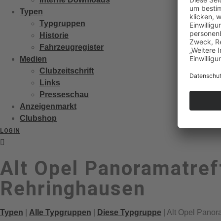
Typen
Typgruppen
Historie
Fahrzeugregister
Medien
Clubzeitschrift
Links
Presseschau
Anzeigenmarkt
Clubshop
LOGIN
Alt Opel Panoramatref
Rehringhausen
Typen
|
Alle Typgruppen
|
Diese Typgruppe
| Alt Opel Panor