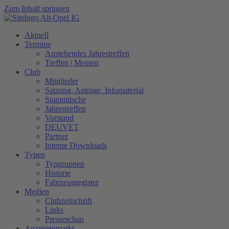
Zum Inhalt springen
Aktuell
Termine
Anstehendes Jahrestreffen
Treffen | Messen
Club
Mitglieder
Satzung, Anträge, Infomaterial
Stammtische
Jahrestreffen
Vorstand
DEUVET
Partner
Interne Downloads
Typen
Typgruppen
Historie
Fahrzeugregister
Medien
Clubzeitschrift
Links
Presseschau
Anzeigenmarkt