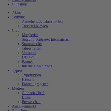
Clubshop
Aktuell
Termine
Anstehendes Jahrestreffen
Treffen | Messen
Club
Mitglieder
Satzung, Anträge, Infomaterial
Stammtische
Jahrestreffen
Vorstand
DEUVET
Partner
Interne Downloads
Typen
Typgruppen
Historie
Fahrzeugregister
Medien
Clubzeitschrift
Links
Presseschau
Anzeigenmarkt
Clubshop