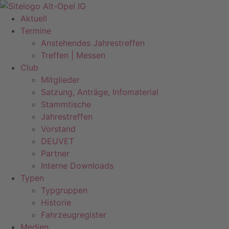
Zum
Inhalt
Aktuell
springen
Termine
Anstehendes Jahrestreffen
Treffen | Messen
Club
Mitglieder
Satzung, Anträge, Infomaterial
Stammtische
Jahrestreffen
Vorstand
DEUVET
Partner
Interne Downloads
Typen
Typgruppen
Historie
Fahrzeugregister
Medien