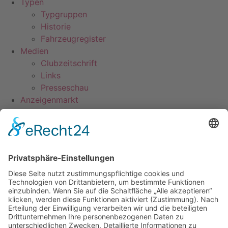
Typen
Typgruppen
Historie
Fahrzeugregister
Medien
Clubzeitschrift
Links
Presseschau
Anzeigenmarkt
Clubshop
LogIn
Kontakt
Impressum
Datenschutzerklärung
Mitgliederbereich
Facebook
Instagram
Umsetzung:
DOUBLE-A-DESIGN