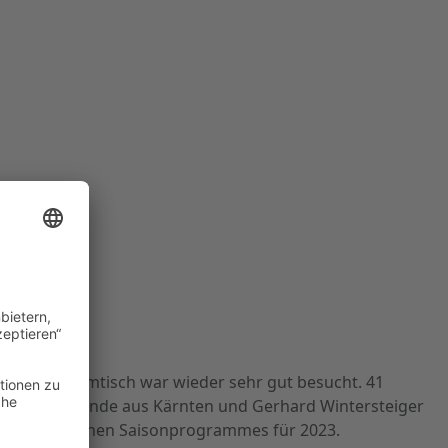
 dieser Stammtisch war wieder sehr gut besucht. 41
Alt-Opel-Freunde aus Kärnten und Gerhard Wintersteiger
es umfangreichen Saisonprogrammes für 2023.