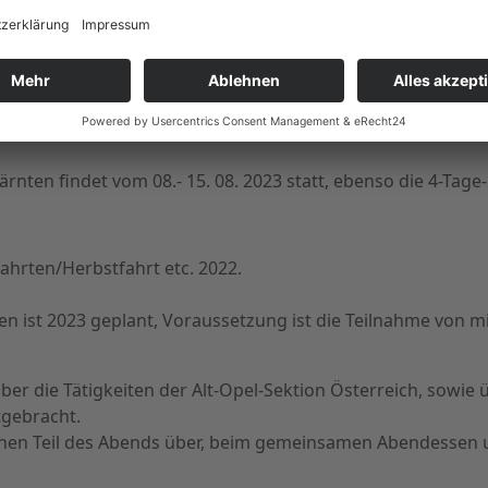
in den Wintermonaten ein monatliches Treffen geben um di
lpe-Adria-ClassicLegends-Messe in Klagenfurt sein, wo unse
04. 2023, 16. 07. 2023 und am 01. 10. 2023. Die Ausrichtun
nten findet vom 08.- 15. 08. 2023 statt, ebenso die 4-Tage-
hrten/Herbstfahrt etc. 2022.
ten ist 2023 geplant, Voraussetzung ist die Teilnahme von
ber die Tätigkeiten der Alt-Opel-Sektion Österreich, sowie
tgebracht.
ichen Teil des Abends über, beim gemeinsamen Abendessen