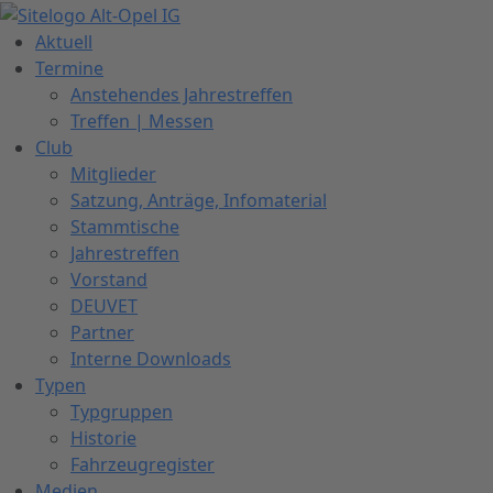
Zum
Inhalt
Aktuell
springen
Termine
Anstehendes Jahrestreffen
Treffen | Messen
Club
Mitglieder
Satzung, Anträge, Infomaterial
Stammtische
Jahrestreffen
Vorstand
DEUVET
Partner
Interne Downloads
Typen
Typgruppen
Historie
Fahrzeugregister
Medien