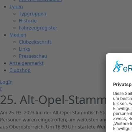
Typen
Typgruppen
Historie
Fahrzeugregister
Medien
Clubzeitschrift
Links
Presseschau
Anzeigenmarkt
Clubshop
LogIn
25. Alt-Opel-Stammtisc
Am 25. 03. 2023 lud der Alt-Opel-Stammtisch Steiermark zu
Personen waren eingetroffen; am weitesten angereist ware
aus Oberösterreich. Um 16.30 Uhr startete Werner Pirker