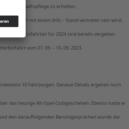
e Freundschaftspflege zu erhalten;
r Stammtisch mit einem Info – Stand vertreten sein wird;
gen der Genussfahrten für 2024 sind bereits vergeben.
Herbstfahrt vom 07. 09. – 10. 09. 2023.
 mindestens 10 Fahrzeugen. Genaue Details ergehen noch
 über das heurige Alt-Opel-Clubgeschehen. Ebenso hatte er
 und den darauffolgenden Benzingesprächen wurde der