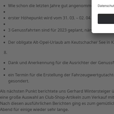
Wie schon die letzten Jahre gut angenommen, wird es 
erster Höhepunkt wird vom 31. 03. – 02. 04. 2023 die A
3 Genussfahrten sind für 2023 geplant, nämlich am 30. 
Der obligate Alt-Opel-Urlaub am Keutschacher See in Kär
Dank und Anerkennung für die Ausrichter der Genussfa
ein Termin für die Erstellung der Fahrzeugwertgutach
gesondert.
Als nächsten Punkt berichtete uns Gerhard Wintersteiger ü
eine große Auswahl an Club-Shop-Artikeln zum Verkauf mi
Nach diesen ausführlichen Berichten ging es zum gemütl
Abend für einige wieder sehr lange.