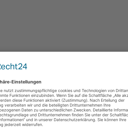
h am 25.03.2023
 seiner 25. Sitzung im Gasthof Niggas in Lannach ein. Auch
n Heinz Kern und Familie Siedl aus dem Mostviertel, zwei 
 mit der Begrüßung der Teilnehmer und der Vorstellung d