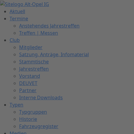
Zum
Inhalt
Aktuell
springen
Termine
Anstehendes Jahrestreffen
Treffen | Messen
Club
Mitglieder
Satzung, Anträge, Infomaterial
Stammtische
Jahrestreffen
Vorstand
DEUVET
Partner
Interne Downloads
Typen
Typgruppen
Historie
Fahrzeugregister
Medien