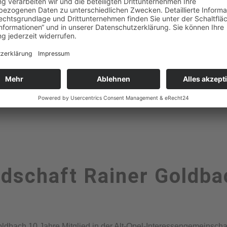
edschaft Rainer Goldba
oldbach 10 Jahre Mitglied in der Alt-Opel-Interessengemeinscha